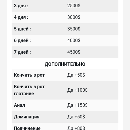
3 дня :
2500$
4 дня :
3000$
5 дней :
3500$
6 дней :
4000$
7 дней :
4500$
ДОПОЛНИТЕЛЬНО
Кончить в рот
Да +50$
Кончить в рот
Да +100$
глотание
Анал
Да +150$
Доминация
Да +50$
Подчинение
Да +80$